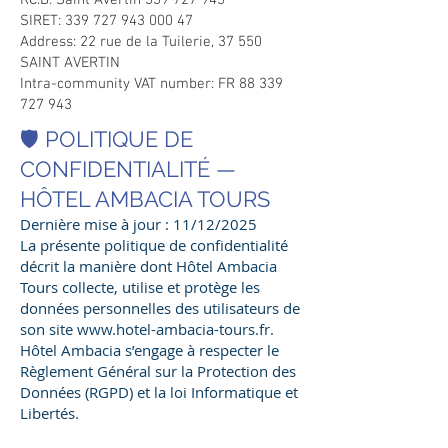
RC.B: Saint Avertin
339 727 943
SIRET:
339 727 943 000 47
Address: 22 rue de la Tuilerie, 37 550
SAINT AVERTIN
Intra-community VAT number: FR
88 339
727 943
🛡️ POLITIQUE DE
CONFIDENTIALITÉ —
HÔTEL AMBACIA TOURS
Dernière mise à jour : 11/12/2025
La présente politique de confidentialité
décrit la manière dont Hôtel Ambacia
Tours collecte, utilise et protège les
données personnelles des utilisateurs de
son site
www.hotel-ambacia-tours.fr
.
Hôtel Ambacia s’engage à respecter le
Règlement Général sur la Protection des
Données (RGPD) et la loi Informatique et
Libertés.